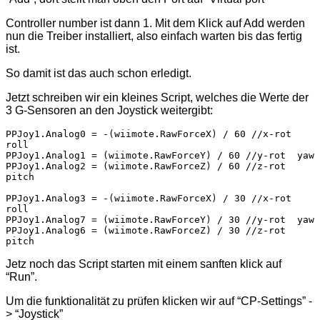
Controller number ist dann 1. Mit dem Klick auf Add werden
nun die Treiber installiert, also einfach warten bis das fertig
ist.
So damit ist das auch schon erledigt.
Jetzt schreiben wir ein kleines Script, welches die Werte der
3 G-Sensoren an den Joystick weitergibt:
PPJoy1.Analog0 = -(wiimote.RawForceX) / 60 //x-rot   
roll

PPJoy1.Analog1 = (wiimote.RawForceY) / 60 //y-rot  yaw

PPJoy1.Analog2 = (wiimote.RawForceZ) / 60 //z-rot  
pitch

PPJoy1.Analog3 = -(wiimote.RawForceX) / 30 //x-rot   
roll

PPJoy1.Analog7 = (wiimote.RawForceY) / 30 //y-rot  yaw

PPJoy1.Analog6 = (wiimote.RawForceZ) / 30 //z-rot  
Jetz noch das Script starten mit einem sanften klick auf
“Run”.
Um die funktionalität zu prüfen klicken wir auf “CP-Settings” -
> “Joystick”