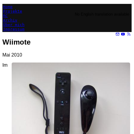
Home
Projekte
No English translation available
RC
Archiv
Über mich
Impressum
Wiimote
Mai 2010
Im