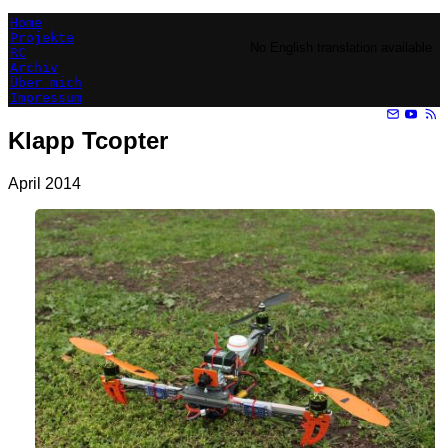
Home
Projekte
No English translation available
RC
Archiv
Über mich
Impressum
Klapp Tcopter
April 2014