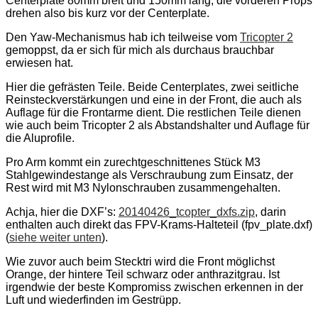
Centerplate 80mm breit und 150mm lang, die vorderen Props
drehen also bis kurz vor der Centerplate.
Den Yaw-Mechanismus hab ich teilweise vom
Tricopter 2
gemoppst, da er sich für mich als durchaus brauchbar
erwiesen hat.
Hier die gefrästen Teile. Beide Centerplates, zwei seitliche
Reinsteckverstärkungen und eine in der Front, die auch als
Auflage für die Frontarme dient. Die restlichen Teile dienen
wie auch beim Tricopter 2 als Abstandshalter und Auflage für
die Aluprofile.
Pro Arm kommt ein zurechtgeschnittenes Stück M3
Stahlgewindestange als Verschraubung zum Einsatz, der
Rest wird mit M3 Nylonschrauben zusammengehalten.
Achja, hier die DXF’s:
20140426_tcopter_dxfs.zip
, darin
enthalten auch direkt das FPV-Krams-Halteteil (fpv_plate.dxf)
(
siehe weiter unten
).
Wie zuvor auch beim Stecktri wird die Front möglichst
Orange, der hintere Teil schwarz oder anthrazitgrau. Ist
irgendwie der beste Kompromiss zwischen erkennen in der
Luft und wiederfinden im Gestrüpp.