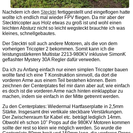
Nachdem ich den
Stecktri
fertiggestellt und eingeflogen hatte
wollte ich endlich mal wieder FPV fliegen. Da mir aber der
Stecktricopter aus Holz etwas zu groß ist und wohl einen
leichten Absturz nicht so leicht wegsteckt brauchte ich was
kleines, schnellgebautes.
Der Stecktri soll auch andere Motoren, als die von dem
vorherigen Tricopter 2 bekommen. Somit kann ich die
leistungsstärkeren Multistar 2213-980KV inklusive SimonK
geflashter Mystery 30A Regler dafür verweden.
Da ich zu Anfang einfach nur einen simplen Tricopter bauen
wollte fand ich eine T Konstruktion sinnvoll, da dort die
vorderen Arme aus einem Teil bestehen können. Beim
zeichnen der Centerplates fiel mir dann aber auf, wie einfach
es doch ist die vorderen Arme nach hinten einklappbar zu
machen, indem sie einfach in der Mitte getrennt werden.
Zu den Centerplates: Wiedermal Hartfaserplatte in 2,5mm
Stärke. Insgesamt drei vertikale steckbare Verstärkungen.
Der Zwischenraum für Kabel etc. beträgt lediglich 14mm.
Obwohl eh schon 10" Props auf die 980KV Motoren kommen
sollte der rest so klein wie möglich werden. So wurde die