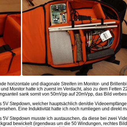
de horizontale und diagonale Streifen im Monitor- und Brillenbi
und Monitor hatte ich zuerst im Verdacht, also zu dem Fetten 
santeil sank somit von 50mVpp auf 20mVpp, das Bild verbesse
s 5V Stepdown, welcher hauptsächlich den/die Videoempfänger v
n. Eine Induktivität hatte ich noch rumliegen und direkt mal 
es 5V Stepdown musste ich austauschen, da diese bei zwei Vid
rlackgrad bewickelt (irgendwas um die 50 Windungen, rechtes B