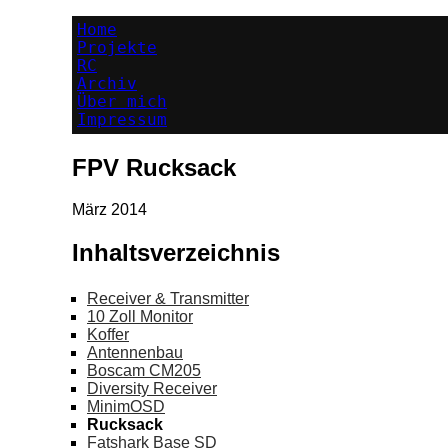
Home
Projekte
RC
Archiv
Über mich
Impressum
FPV Rucksack
März 2014
Inhaltsverzeichnis
Receiver & Transmitter
10 Zoll Monitor
Koffer
Antennenbau
Boscam CM205
Diversity Receiver
MinimOSD
Rucksack
Fatshark Base SD