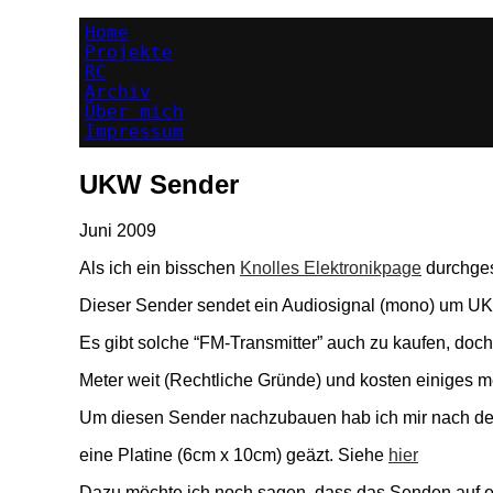
Home
Projekte
RC
Archiv
Über mich
Impressum
UKW Sender
Juni 2009
Als ich ein bisschen
Knolles Elektronikpage
durchgest
Dieser Sender sendet ein Audiosignal (mono) um UK
Es gibt solche “FM-Transmitter” auch zu kaufen, doch
Meter weit (Rechtliche Gründe) und kosten einiges m
Um diesen Sender nachzubauen hab ich mir nach dem
eine Platine (6cm x 10cm) geäzt. Siehe
hier
Dazu möchte ich noch sagen, dass das Senden auf e