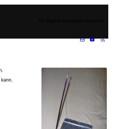
No English translation available
n.
 kann.