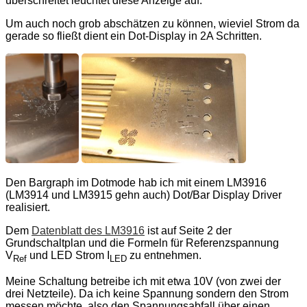
überschreitet leuchtet diese Anzeige auf.
Um auch noch grob abschätzen zu können, wieviel Strom da
gerade so fließt dient ein Dot-Display in 2A Schritten.
Den Bargraph im Dotmode hab ich mit einem LM3916
(LM3914 und LM3915 gehn auch) Dot/Bar Display Driver
realisiert.
Dem
Datenblatt des LM3916
ist auf Seite 2 der
Grundschaltplan und die Formeln für Referenzspannung
V
und LED Strom I
zu entnehmen.
Ref
LED
Meine Schaltung betreibe ich mit etwa 10V (von zwei der
drei Netzteile). Da ich keine Spannung sondern den Strom
messen möchte, also den Spannungsabfall über einen