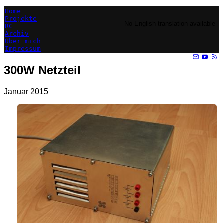
Home
Projekte
No English translation available
RC
Archiv
Über mich
Impressum
300W Netzteil
Januar 2015