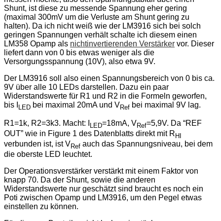
Shunt, ist diese zu messende Spannung eher gering
(maximal 300mV um die Verluste am Shunt gering zu
halten). Da ich nicht weiß wie der LM3916 sich bei solch
geringen Spannungen verhält schalte ich diesem einen
LM358 Opamp als
nichtinvertierenden Verstärker
vor. Dieser
liefert dann von 0 bis etwas weniger als die
Versorgungsspannung (10V), also etwa 9V.
Der LM3916 soll also einen Spannungsbereich von 0 bis ca.
9V über alle 10 LEDs darstellen. Dazu ein paar
Widerstandswerte für R1 und R2 in die Formeln geworfen,
bis I
bei maximal 20mA und V
bei maximal 9V lag.
LED
Ref
R1=1k, R2=3k3. Macht: I
=18mA, V
=5,9V. Da “REF
LED
Ref
OUT” wie in Figure 1 des Datenblatts direkt mit R
HI
verbunden ist, ist V
auch das Spannungsniveau, bei dem
Ref
die oberste LED leuchtet.
Der Operationsverstärker verstärkt mit einem Faktor von
knapp 70. Da der Shunt, sowie die anderen
Widerstandswerte nur geschätzt sind braucht es noch ein
Poti zwischen Opamp und LM3916, um den Pegel etwas
einstellen zu können.