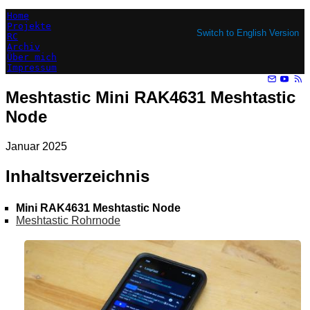
Home
Projekte
Switch to English Version
RC
Archiv
Über mich
Impressum
Meshtastic Mini RAK4631 Meshtastic
Node
Januar 2025
Inhaltsverzeichnis
Mini RAK4631 Meshtastic Node
Meshtastic Rohrnode