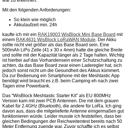
war zu erkennen.
Mit den folgenden Anforderungen:
So klein wie möglich
Akkulaufzeit min. 24h
kaufte ich mir ein
RAK19003 WisBlock Mini Base Board
mit
einem
RAK4631 WisBlock LoRaWAN Module
. Der Akku
sollte nicht viel größer als das Base Board sein. Eine
500mAh LiPo Zelle (41 x 30 x 4mm) hatte die gleiche Breite
und sollte mit der Kapazität länger als 2 Tage halten. Wichtig
ist hierbei auf das Vorhandensein einer Schutzschaltung zu
achten, da das Base Board zwar einen Laderegler hat, sich
jedoch sonst nicht um die Gesundheit des Akkus kümmert.
Da zur Bedienung ein Smartphone mit der Meshtastic App
benötigt wird braucht es z.B. beim Camping eh nach zwei
Tagen eine Powerbank.
Das “WisBlock Meshtastic Starter Kit” als EU 800MHz
Version kam mit zwei PCB Antennen. Die mit dem grauen
Kabel für 2.4GHz (Bluetooth), die andere für LoRa. Ich ging
davon aus, dass die mitgelieferte Antenne einigermaßen gut
funktionieren würde. Leider musste ich feststellen, dass bei
gleichen Bedingungen der Reichweitentest bereits nach 50
Meter Entfernung zuende war. Zuvor schaffte ich es selbst