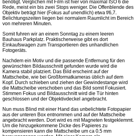
benötigt. Verglichen mit Film ist hier von maximal ISO 6 die
Rede, meist ein bis zwei Stops weniger. Die Offenblende des
Objektiv beträgt hier (Fokus auf unendlich) etwa f/6,7.
Belichtungszeiten liegen bei normalem Raumlicht im Bereich
von mehreren Minuten.
Somit fuhren wir an einem Sonntag zu einem leeren
Bauhaus Parkplatz. Praktischerweise gibt es dort
Einkaufswagen zum Transportieren des unhandlichen
Fotogeräts.
Nachdem ein Motiv und die passende Entfernung für den
gewünschten Bildausschnitt gefunden wurde wird die
Kamera stabil platziert. Das Bild erscheint auf der
Mattscheibe, wie bei Großformatkameras üblich auf dem
Kopf. Durch schieben und ziehen der Gewindestange wird
die Mattscheibe verschoben und das Bild somit Fokusiert.
Stimmen Fokus und Bildausschnitt wird die Tür hinten
geschlossen und der Objektivdeckel angebracht.
Nun muss Blind mit einer Hand das unbelichtete Fotopapier
aus der unteren Box entnommen und auf der Mattscheibe
angebracht werden. Dort wird es mit Magneten festgeklemmt.
Um die hinzugekommene Dicke des Papieres zu
kompensieren kann die Mattscheibe um ca 0.5 mm