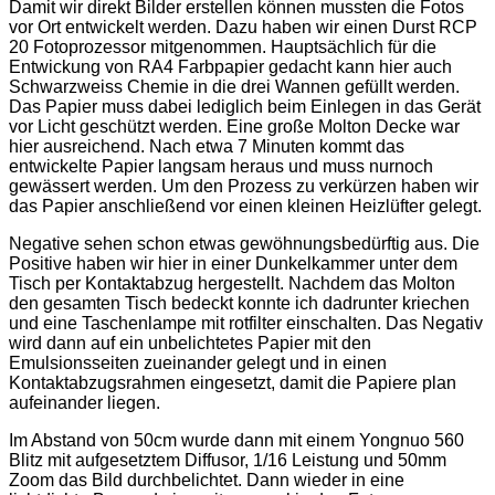
Damit wir direkt Bilder erstellen können mussten die Fotos
vor Ort entwickelt werden. Dazu haben wir einen Durst RCP
20 Fotoprozessor mitgenommen. Hauptsächlich für die
Entwickung von RA4 Farbpapier gedacht kann hier auch
Schwarzweiss Chemie in die drei Wannen gefüllt werden.
Das Papier muss dabei lediglich beim Einlegen in das Gerät
vor Licht geschützt werden. Eine große Molton Decke war
hier ausreichend. Nach etwa 7 Minuten kommt das
entwickelte Papier langsam heraus und muss nurnoch
gewässert werden. Um den Prozess zu verkürzen haben wir
das Papier anschließend vor einen kleinen Heizlüfter gelegt.
Negative sehen schon etwas gewöhnungsbedürftig aus. Die
Positive haben wir hier in einer Dunkelkammer unter dem
Tisch per Kontaktabzug hergestellt. Nachdem das Molton
den gesamten Tisch bedeckt konnte ich dadrunter kriechen
und eine Taschenlampe mit rotfilter einschalten. Das Negativ
wird dann auf ein unbelichtetes Papier mit den
Emulsionsseiten zueinander gelegt und in einen
Kontaktabzugsrahmen eingesetzt, damit die Papiere plan
aufeinander liegen.
Im Abstand von 50cm wurde dann mit einem Yongnuo 560
Blitz mit aufgesetztem Diffusor, 1/16 Leistung und 50mm
Zoom das Bild durchbelichtet. Dann wieder in eine