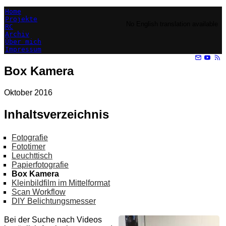
Home
Projekte
No English translation available
RC
Archiv
Über mich
Impressum
Box Kamera
Oktober 2016
Inhaltsverzeichnis
Fotografie
Fototimer
Leuchttisch
Papierfotografie
Box Kamera
Kleinbildfilm im Mittelformat
Scan Workflow
DIY Belichtungsmesser
Bei der Suche nach Videos